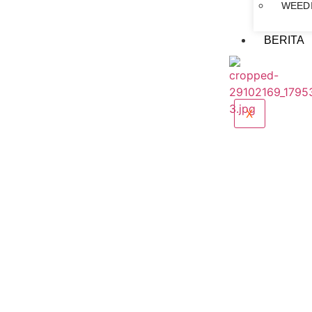
WEED
BERITA
X