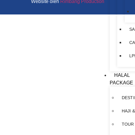
Website oleh
Rimbang Production
SA
CA
LP
HALAL
PACKAGE
DESTI
HAJI 
TOUR