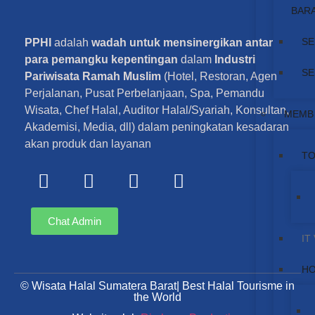
BAR
SE
PPHI
adalah
wadah untuk mensinergikan antar
para pemangku kepentingan
dalam
Industri
SE
Pariwisata Ramah Muslim
(Hotel, Restoran, Agen
Perjalanan, Pusat Perbelanjaan, Spa, Pemandu
Wisata, Chef Halal, Auditor Halal/Syariah, Konsultan,
MEMB
Akademisi, Media, dll) dalam peningkatan kesadaran
akan produk dan layanan
TO
Chat Admin
IT
HO
© Wisata Halal Sumatera Barat| Best Halal Tourisme in
the World