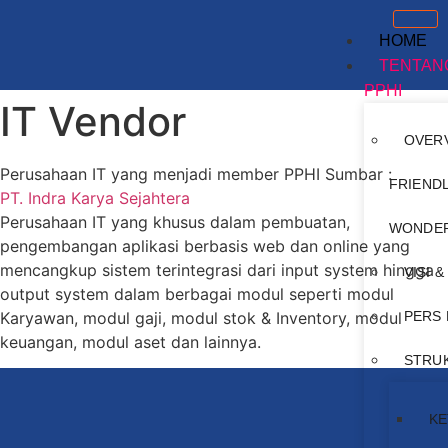
HOME
TENTAN
PPHI
IT Vendor
OVERV
Perusahaan IT yang menjadi member PPHI Sumbar :
FRIEND
PT. Indra Karya Sejahtera
Perusahaan IT yang khusus dalam pembuatan,
WONDER
pengembangan aplikasi berbasis web dan online yang
mencangkup sistem terintegrasi dari input system hingga
VISI &
output system dalam berbagai modul seperti modul
Karyawan, modul gaji, modul stok & Inventory, modul
PERS
keuangan, modul aset dan lainnya.
STRU
KE